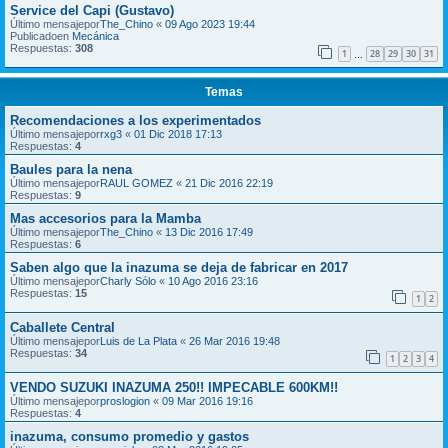
Service del Capi (Gustavo)
Último mensajepor
The_Chino
«
09 Ago 2023 19:44
Publicadoen
Mecánica
Respuestas:
308
1
28
29
30
31
…
Temas
Recomendaciones a los experimentados
Último mensajepor
rxg3
«
01 Dic 2018 17:13
Respuestas:
4
Baules para la nena
Último mensajepor
RAUL GOMEZ
«
21 Dic 2016 22:19
Respuestas:
9
Mas accesorios para la Mamba
Último mensajepor
The_Chino
«
13 Dic 2016 17:49
Respuestas:
6
Saben algo que la inazuma se deja de fabricar en 2017
Último mensajepor
Charly Sólo
«
10 Ago 2016 23:16
Respuestas:
15
1
2
Caballete Central
Último mensajepor
Luis de La Plata
«
26 Mar 2016 19:48
Respuestas:
34
1
2
3
4
VENDO SUZUKI INAZUMA 250!! IMPECABLE 600KM!!
Último mensajepor
proslogion
«
09 Mar 2016 19:16
Respuestas:
4
inazuma, consumo promedio y gastos