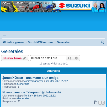
Club Suzuki
B
Índice general
Suzuki GW Inazuma
Generales
u
Generales
s
Buscar
Búsqueda avanzad
Nuevo Tema
c
17 temas •Página
1
de
1
a
Anuncios
r
JuntosXOscar - una mano a un amigo.
Último mensajepor
yoni yamaha ybr
«
20 Mar 2021 22:42
Publicadoen
Generales
Respuestas:
5
Nuevo canal de Telegram! @clubsuzuki
Último mensajepor
Tonifa
«
16 Nov 2022 21:52
Publicadoen
Generales
Respuestas:
11
1
2