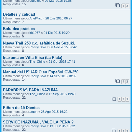
Último mensajepor
cucciolo
«
02 Mar 2016 19:05
Respuestas:
15
1
2
Detalles y calidad
Último mensajepor
ArielMax
«
28 Ene 2016 06:27
Respuestas:
7
Boluidea práctica
Último mensajepor
kb1977
«
01 Dic 2015 10:29
Respuestas:
5
Nueva Trail 250 c.c. asfáltica de Suzuki.
Último mensajepor
Charly Sólo
«
06 Nov 2015 07:42
Respuestas:
8
Inazuma en Villa Elisa (La Plata)
Último mensajepor
The_Chino
«
21 Oct 2015 17:41
Respuestas:
6
Manual del USUARIO en Español GW-250
Último mensajepor
Charly Sólo
«
14 Sep 2015 18:02
Respuestas:
14
1
2
PARABRISAS PARA INAZUMA
Último mensajepor
The_Chino
«
12 Sep 2015 19:40
Respuestas:
22
1
2
3
Piñon de 15 Dientes
Último mensajepor
anton
«
26 Ago 2015 16:22
Respuestas:
4
SERVICE INAZUMA , VALE LA PENA ?
Último mensajepor
Charly Sólo
«
13 Jul 2015 16:22
Respuestas:
22
1
2
3