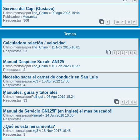
Service del Capi (Gustavo)
Último mensajepor
The_Chino
«
09 Ago 2023 19:44
Publicadoen
Mecánica
Respuestas:
308
1
28
29
30
31
…
Temas
Calculadora relación / velocidad
Último mensajepor
The_Chino
«
11 Nov 2015 18:01
Respuestas:
53
1
2
3
4
5
6
Manual Despiece Suzuki AN125
Último mensajepor
The_Chino
«
10 Feb 2023 10:37
Respuestas:
2
Necesito sacar el carnet de conducir en San Luis
Último mensajepor
rxg3
«
15 Abr 2022 17:30
Respuestas:
4
Manuales, guias y tutoriales
Último mensajepor
Polingui
«
06 Ago 2019 18:24
Respuestas:
33
1
2
3
4
Manual de Servicio GN125F (en ingles) el mas buscado!!
Último mensajepor
Pineral
«
14 Jun 2018 10:35
Respuestas:
2
¿Qué es esta herramienta?
Último mensajepor
rxg3
«
18 Nov 2017 16:46
Respuestas:
3