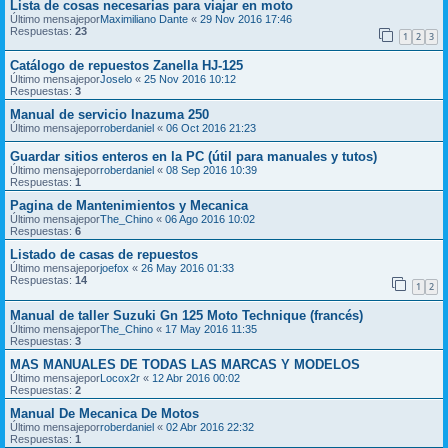
Lista de cosas necesarias para viajar en moto
Último mensajepor
Maximiliano Dante
«
29 Nov 2016 17:46
Respuestas:
23
1
2
3
Catálogo de repuestos Zanella HJ-125
Último mensajepor
Joselo
«
25 Nov 2016 10:12
Respuestas:
3
Manual de servicio Inazuma 250
Último mensajepor
roberdaniel
«
06 Oct 2016 21:23
Guardar sitios enteros en la PC (útil para manuales y tutos)
Último mensajepor
roberdaniel
«
08 Sep 2016 10:39
Respuestas:
1
Pagina de Mantenimientos y Mecanica
Último mensajepor
The_Chino
«
06 Ago 2016 10:02
Respuestas:
6
Listado de casas de repuestos
Último mensajepor
joefox
«
26 May 2016 01:33
Respuestas:
14
1
2
Manual de taller Suzuki Gn 125 Moto Technique (francés)
Último mensajepor
The_Chino
«
17 May 2016 11:35
Respuestas:
3
MAS MANUALES DE TODAS LAS MARCAS Y MODELOS
Último mensajepor
Locox2r
«
12 Abr 2016 00:02
Respuestas:
2
Manual De Mecanica De Motos
Último mensajepor
roberdaniel
«
02 Abr 2016 22:32
Respuestas:
1