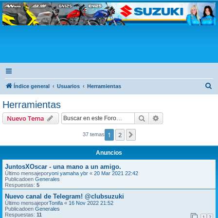
Club Suzuki
B
Índice general
Usuarios
Herramientas
u
Herramientas
s
Buscar
Búsqueda avanzad
Nuevo Tema
c
a
1
2
Siguiente
37 temas
r
Anuncios
JuntosXOscar - una mano a un amigo.
Último mensajepor
yoni yamaha ybr
«
20 Mar 2021 22:42
Publicadoen
Generales
Respuestas:
5
Nuevo canal de Telegram! @clubsuzuki
Último mensajepor
Tonifa
«
16 Nov 2022 21:52
Publicadoen
Generales
Respuestas:
11
1
2