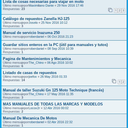
Lista de cosas necesarias para viajar en moto
Último mensajepor
Maximiliano Dante
«
29 Nov 2016 17:46
Respuestas:
23
1
2
3
Catálogo de repuestos Zanella HJ-125
Último mensajepor
Joselo
«
25 Nov 2016 10:12
Respuestas:
3
Manual de servicio Inazuma 250
Último mensajepor
roberdaniel
«
06 Oct 2016 21:23
Guardar sitios enteros en la PC (útil para manuales y tutos)
Último mensajepor
roberdaniel
«
08 Sep 2016 10:39
Respuestas:
1
Pagina de Mantenimientos y Mecanica
Último mensajepor
The_Chino
«
06 Ago 2016 10:02
Respuestas:
6
Listado de casas de repuestos
Último mensajepor
joefox
«
26 May 2016 01:33
Respuestas:
14
1
2
Manual de taller Suzuki Gn 125 Moto Technique (francés)
Último mensajepor
The_Chino
«
17 May 2016 11:35
Respuestas:
3
MAS MANUALES DE TODAS LAS MARCAS Y MODELOS
Último mensajepor
Locox2r
«
12 Abr 2016 00:02
Respuestas:
2
Manual De Mecanica De Motos
Último mensajepor
roberdaniel
«
02 Abr 2016 22:32
Respuestas:
1