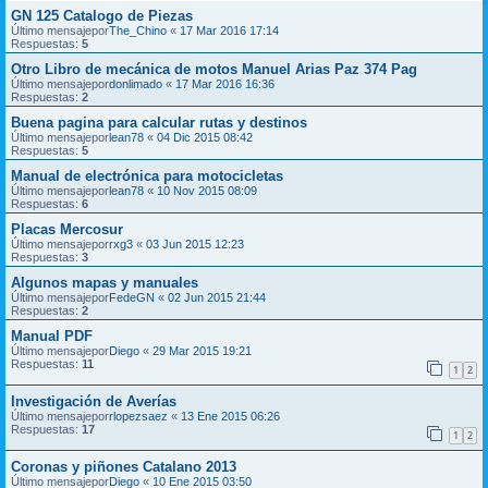
GN 125 Catalogo de Piezas
Último mensajepor
The_Chino
«
17 Mar 2016 17:14
Respuestas:
5
Otro Libro de mecánica de motos Manuel Arias Paz 374 Pag
Último mensajepor
donlimado
«
17 Mar 2016 16:36
Respuestas:
2
Buena pagina para calcular rutas y destinos
Último mensajepor
lean78
«
04 Dic 2015 08:42
Respuestas:
5
Manual de electrónica para motocicletas
Último mensajepor
lean78
«
10 Nov 2015 08:09
Respuestas:
6
Placas Mercosur
Último mensajepor
rxg3
«
03 Jun 2015 12:23
Respuestas:
3
Algunos mapas y manuales
Último mensajepor
FedeGN
«
02 Jun 2015 21:44
Respuestas:
2
Manual PDF
Último mensajepor
Diego
«
29 Mar 2015 19:21
Respuestas:
11
1
2
Investigación de Averías
Último mensajepor
rlopezsaez
«
13 Ene 2015 06:26
Respuestas:
17
1
2
Coronas y piñones Catalano 2013
Último mensajepor
Diego
«
10 Ene 2015 03:50