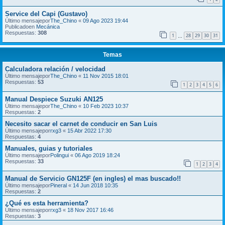
Service del Capi (Gustavo)
Último mensajepor
The_Chino
«
09 Ago 2023 19:44
Publicadoen
Mecánica
Respuestas:
308
1
28
29
30
31
…
Temas
Calculadora relación / velocidad
Último mensajepor
The_Chino
«
11 Nov 2015 18:01
Respuestas:
53
1
2
3
4
5
6
Manual Despiece Suzuki AN125
Último mensajepor
The_Chino
«
10 Feb 2023 10:37
Respuestas:
2
Necesito sacar el carnet de conducir en San Luis
Último mensajepor
rxg3
«
15 Abr 2022 17:30
Respuestas:
4
Manuales, guias y tutoriales
Último mensajepor
Polingui
«
06 Ago 2019 18:24
Respuestas:
33
1
2
3
4
Manual de Servicio GN125F (en ingles) el mas buscado!!
Último mensajepor
Pineral
«
14 Jun 2018 10:35
Respuestas:
2
¿Qué es esta herramienta?
Último mensajepor
rxg3
«
18 Nov 2017 16:46
Respuestas:
3