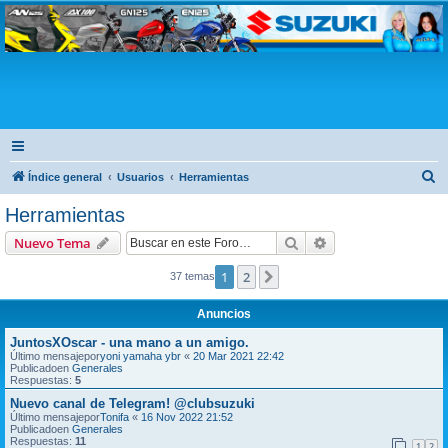
Club Suzuki
B
Índice general
Usuarios
Herramientas
u
Herramientas
s
Buscar
Búsqueda avanzad
Nuevo Tema
c
a
1
2
Siguiente
37 temas
r
Anuncios
JuntosXOscar - una mano a un amigo.
Último mensajepor
yoni yamaha ybr
«
20 Mar 2021 22:42
Publicadoen
Generales
Respuestas:
5
Nuevo canal de Telegram! @clubsuzuki
Último mensajepor
Tonifa
«
16 Nov 2022 21:52
Publicadoen
Generales
Respuestas:
11
1
2