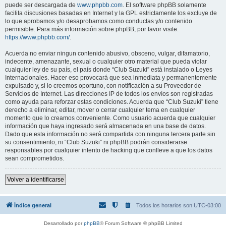
puede ser descargada de
www.phpbb.com
. El software phpBB solamente
facilita discusiones basadas en Internet y la GPL estrictamente los excluye de
lo que aprobamos y/o desaprobamos como conductas y/o contenido
permisible. Para más información sobre phpBB, por favor visite:
https://www.phpbb.com/
.
Acuerda no enviar ningun contenido abusivo, obsceno, vulgar, difamatorio,
indecente, amenazante, sexual o cualquier otro material que pueda violar
cualquier ley de su país, el país donde “Club Suzuki” está instalado o Leyes
Internacionales. Hacer eso provocará que sea inmediata y permanentemente
expulsado y, si lo creemos oportuno, con notificación a su Proveedor de
Servicios de Internet. Las direcciones IP de todos los envíos son registradas
como ayuda para reforzar estas condiciones. Acuerda que “Club Suzuki” tiene
derecho a eliminar, editar, mover o cerrar cualquier tema en cualquier
momento que lo creamos conveniente. Como usuario acuerda que cualquier
información que haya ingresado será almacenada en una base de datos.
Dado que esta información no será compartida con ninguna tercera parte sin
su consentimiento, ni “Club Suzuki” ni phpBB podrán considerarse
responsables por cualquier intento de hacking que conlleve a que los datos
sean comprometidos.
Volver a identificarse
Índice general
Todos los horarios son
UTC-03:00
Desarrollado por
phpBB
® Forum Software © phpBB Limited