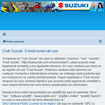
Club Suzuki
B
Índice general
u
Club Suzuki -Condiciones de uso
s
c
Al ingresar en “Club Suzuki” (de aquí en adelante “nosotros”, “nos”, “nuestro”,
“Club Suzuki”, “http://clubsuzuki.com.ar/comunidad”), usted acuerda estar
a
legalmente sometido a los siguientes términos. En caso contrario por favor no
r
se registre y/o use “Club Suzuki”. Podemos cambiar estos términos en
cualquier momento e intentaríamos avisarle, sin embargo sería prudente que
los revisase por su cuenta periódicamente. Seguir registrado a “Club Suzuki”
después de esos cambios significa que acuerda estar legalmente sometido a
esos nuevos términos tal como fueron actualizados y/o reformados.
Nuestros foros están desarrollados por phpBB (de aquí en adelante “ellos”,
“sus”, “software phpBB”, “www.phpbb.com”, “phpBB Limited”, “phpBB Teams”)
el cual es una solución de foros liberada bajo la “
GNU General Public License v2 en Ingles
” (de aquí en adelante “GPL”) y