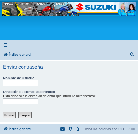
Club Suzuki
B
Índice general
u
Enviar contraseña
s
c
Nombre de Usuario:
a
r
Dirección de correo electrónico:
Esta debe ser la dirección de email que introdujo al registrarse.
Índice general
Todos los horarios son
UTC-03:00