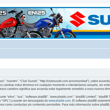
nos”, “nuestro”, “Club Suzuki”, “http://clubsuzuki.com.ar/comunidad”), usted acuerd
emos cambiar estos términos en cualquier momento e intentaríamos avisarle, sin emb
 esos cambios significa que acuerda estar legalmente sometido a esos nuevos térm
nte “ellos”, “sus”, “software phpBB”, “www.phpbb.com”, “phpBB Limited”, “phpBB Te
te “GPL”) y puede ser descargada de
www.phpbb.com
. El software phpBB solamente
os como conductas y/o contenido permisible. Para más información sobre phpBB, p