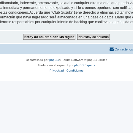
ifamatorio, indecente, amenazante, sexual o cualquier otro material que pueda viol
a inmediata y permanentemente expulsado y, si lo creemos oportuno, con notificaci
estas condiciones. Acuerda que “Club Suzuki” tiene derecho a eliminar, editar, mo
ormación que haya ingresado será almacenada en una base de datos. Dado que es
iderarse responsables por cualquier intento de hacking que conlleve a que los da
Contáctenos
Desarrollado por
phpBB
® Forum Software © phpBB Limited
Traducción al español por
phpBB España
Privacidad
|
Condiciones