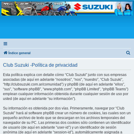
Club Suzuki
B
Índice general
u
Club Suzuki -Política de privacidad
s
c
Esta política explica con detalle cómo “Club Suzuki” junto con sus empresas
asociadas (de aquí en adelante “nosotros”, “nos”, “nuestro”, “Club Suzuki”,
a
“http://clubsuzuki.com.ar/comunidad”) y phpBB (de aquí en adelante “ellos”,
r
“sus”, “software phpBB”, “www.phpbb.com”, “phpBB Limited”, “phpBB Teams”)
emplean cualquier información obtenida durante cualquier sesión de uso por
usted (de aquí en adelante “su información”).
Su información es obtenida por dos vías. Primeramente, navegar por “Club
Suzuki” hará al software phpBB crear un número de cookies, las cuales son un
pequeño archivo de texto que se descargan en los archivos temporales del
navegador de su PC. Las primeras dos cookies sólo contienen un identificador
de usuario (de aquí en adelante “user-id”) y un identificador de sesión
anónima (de aquí en adelante “session-id”), automáticamente asignada a