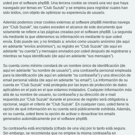
usted por el software phpBB. Una tercera cookie se creará una vez que haya
navegado por temas en “Club Suzuki” y se emplea para registrar cuales han
sido leídos, con objeto de optimizar su experiencia de usuario.
Además podemos crear cookies externas al software phpBB mientras navega
por “Club Suzuki”, las cuales exceden el alcance de este documento que
solamente se refiere a las páginas creadas por el software phpBB. La segunda
vía mediante la que obtenemos su información es mediante lo que usted
envía. Esto puede ser, y no limitado a: envíos como usuario anónimo (de aquí
en adelante “envíos anónimos”), su registro en “Club Suzuki” (de aquí en
adelante “su cuenta”) y mensajes enviados por usted después de registrarse y
mientras se haya identificado (de aquí en adelante “sus mensajes”).
Su cuenta como mínimo constará de un nombre único de identificación (de
aquí en adelante “su nombre de usuario”), una contraseña personal empleada
para la identificación (de aquí en adelante “su contraseña”) y una dirección de
email personal válida (de aquí en adelante “su email”). La información de su
cuenta en “Club Suzuki” está protegida por las leyes de protección de datos
aplicables en el país en el que estamos instalados. Cualquier información más
allá de su nombre de usuario, su contraseña y su dirección de e-mail
requerida por “Club Suzuki” durante el proceso de registro será obligatoria u
opcional, según el criterio de “Club Suzuki”. En cualquier caso, usted tiene la
opción de qué información en su cuenta será públicamente exhibida. Además,
en su cuenta, usted tiene la opción de activar o desactivar los emails
generados automáticamente por el software phpBB.
Su contraseña está encriptada (cifrado de una vía) por lo tanto está segura.
Sin embargo, se recomienda que no emplee la misma contraseña en