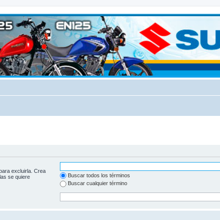
para excluirla. Crea
Buscar todos los términos
las se quiere
Buscar cualquier término