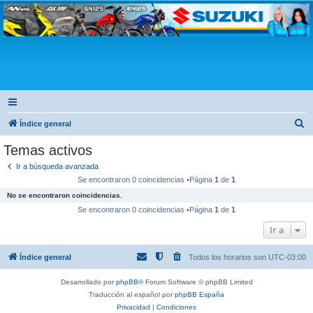
Club Suzuki
B
Índice general
u
Temas activos
s
Ir a búsqueda avanzada
c
Se encontraron 0 coincidencias •Página
1
de
1
a
No se encontraron coincidencias.
r
Se encontraron 0 coincidencias •Página
1
de
1
Ir a
Índice general
Todos los horarios son
UTC-03:00
Desarrollado por
phpBB
® Forum Software © phpBB Limited
Traducción al español por
phpBB España
Privacidad
|
Condiciones